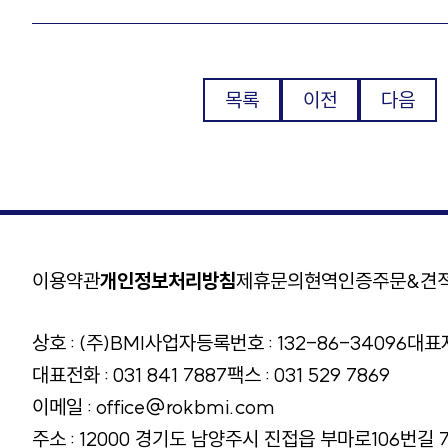
목록
이전
다음
이용약관
개인정보처리방침
제휴문의
현역인증
주문&견
상호
(주)BMI
사업자등록번호
132-86-34096
대표
대표전화
031 841 7887
팩스
031 529 7869
이메일
office@rokbmi.com
주소
12000 경기도 남양주시 진접읍 부마로106번길 